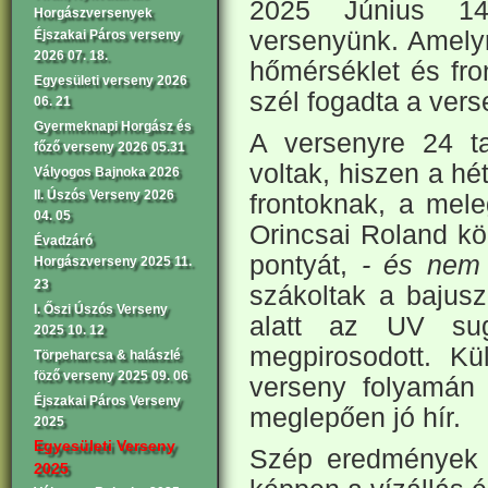
2025 Június 14.
Horgászversenyek
versenyünk. Amelyr
Éjszakai Páros verseny
2026 07. 18.
hőmérséklet és fr
Egyesületi verseny 2026
szél fogadta a vers
06. 21
Gyermeknapi Horgász és
A versenyre 24 t
főző verseny 2026 05.31
voltak, hiszen a h
Vályogos Bajnoka 2026
II. Úszós Verseny 2026
frontoknak, a mel
04. 05
Orincsai Roland kö
Évadzáró
pontyát,
- és nem t
Horgászverseny 2025 11.
23
szákoltak a bajusz
I. Őszi Úszós Verseny
alatt az UV sugá
2025 10. 12
megpirosodott. K
Törpeharcsa & halászlé
föző verseny 2025 09. 06
verseny folyamán 
Éjszakai Páros Verseny
meglepően jó hír.
2025
Egyesületi Verseny
Szép eredmények s
2025