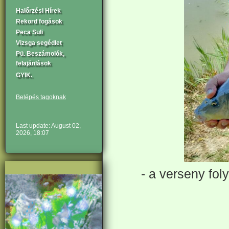
Halőrzési Hírek
Rekord fogások
Peca Suli
Vizsga segédlet
Pü. Beszámolók,
felajánlások
GYIK.
Belépés tagoknak
Last update: August 02,
2026, 18:07
- a verseny fol