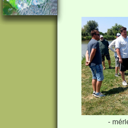
- mérl