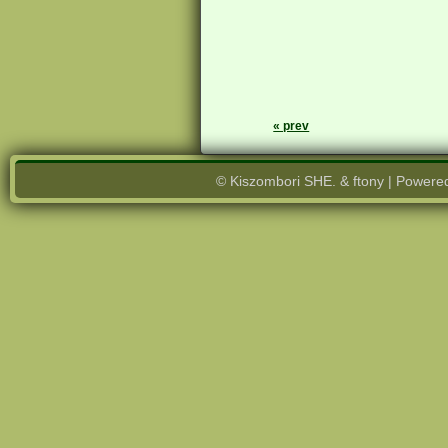
« prev
© Kiszombori SHE. & ftony | Powere