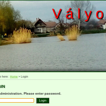
V á l y o
e here:
Home
> Login
in
administration. Please enter password.