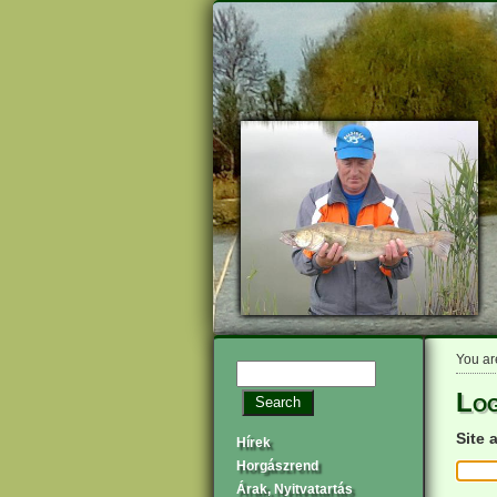
You ar
Log
Site 
Hírek
Horgászrend
Árak, Nyitvatartás