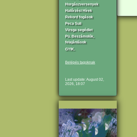
Horgászversenyek
Halőrzési Hírek
Rekord fogások
Peca Suli
Vizsga segédlet
Pü. Beszámolók,
felajánlások
GYIK.
Belépés tagoknak
Last update: August 02,
2026, 18:07