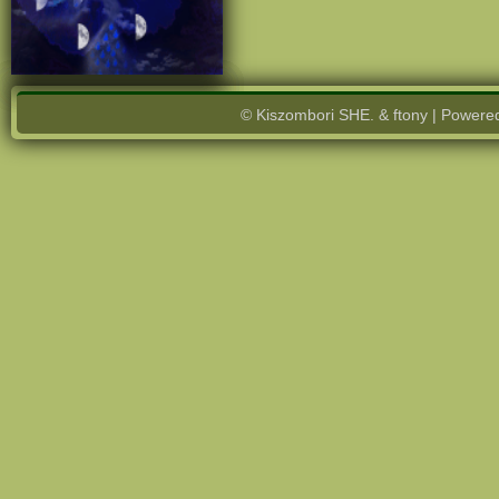
© Kiszombori SHE. & ftony | Powere