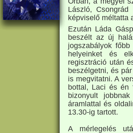
Orbán, a megyei s
László, Csongrád
képviselő méltatta 
Ezután Láda Gásp
beszélt az új halá
jogszabályok főbb 
helyeinket és el
regisztráció után é
beszélgetni, és pár
is megvitatni. A ve
bottal, Laci és én
bizonyult jobbna
áramlattal és oldal
13.30-ig tartott.
A mérlegelés ut