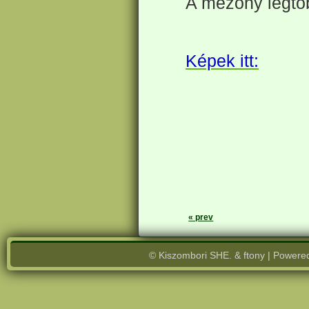
A mezőny legtöb
Képek itt:
« prev
© Kiszombori SHE. & ftony | Powere