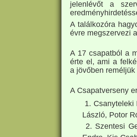
jelenlévőt a sze
eredményhirdetésse
A találkozóra hagy
évre megszervezi a
A 17 csapatból a m
érte el, ami a felk
a jövőben reméljük
A Csapatverseny e
1. Csanyteleki 
László, Potor R
2. Szentesi Ge