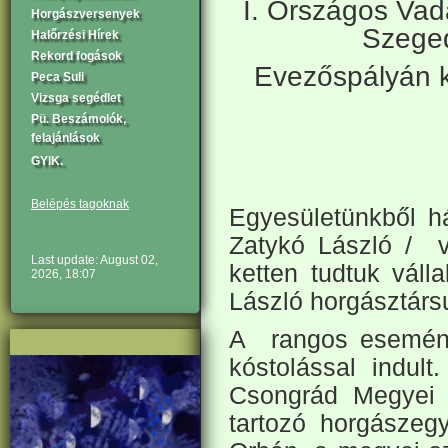
I. Országos Va
Horgászversenyek
Szeged
Halőrzési Hírek
Rekord fogások
Evezőspályán k
Peca Suli
Vizsga segédlet
Pü. Beszámolók,
felajánlások
GYIK.
Belépés tagoknak
Egyesületünkből 
Zatykó László / v
Last update: August 02,
ketten tudtuk váll
2026, 18:07
László horgásztárs
A rangos eseménye
kóstolással indul
Csongrád Megyei S
tartozó horgászegy