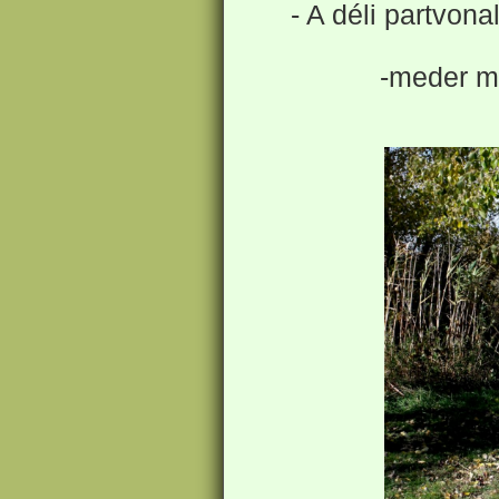
- A déli partvona
-meder mé