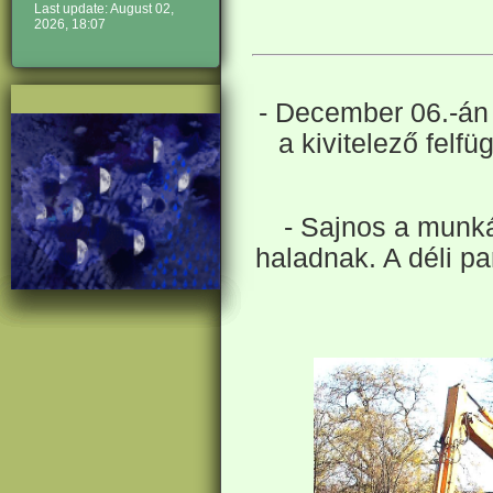
Last update: August 02,
2026, 18:07
- December 06.-án a
a kivitelező felf
- Sajnos a munká
haladnak. A déli pa