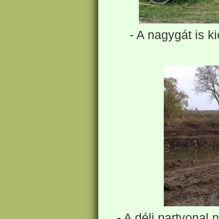
- A nagygát is k
- A déli partvonal 