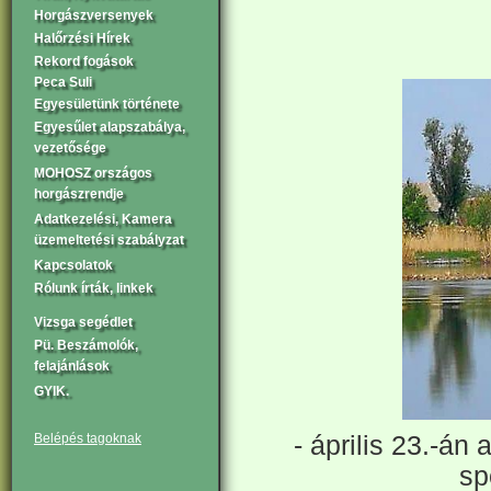
Horgászversenyek
Halőrzési Hírek
Rekord fogások
Peca Suli
Egyesületünk története
Egyesűlet alapszabálya,
vezetősége
MOHOSZ országos
horgászrendje
Adatkezelési, Kamera
üzemeltetési szabályzat
Kapcsolatok
Rólunk írták, linkek
Vizsga segédlet
Pü. Beszámolók,
felajánlások
GYIK.
- április 23.-án
Belépés tagoknak
sp