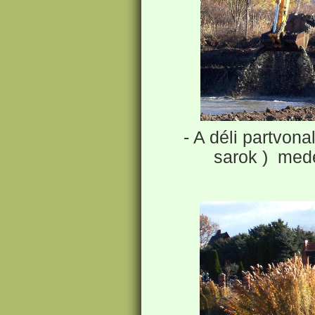
- A déli partvona
sarok ) mede