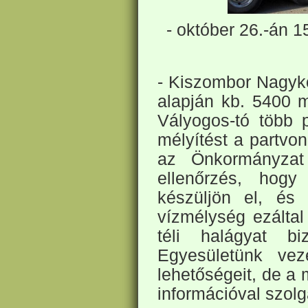
- október 26.-án 1
- Kiszombor Nagyk
alapján kb. 5400 m
Vályogos-tó több p
mélyítést a partvon
az Önkormányzat
ellenőrzés, hogy
készüljön el, és
vízmélység ezáltal 
téli halágyat b
Egyesületünk vez
lehetőségeit, de a
információval szolg