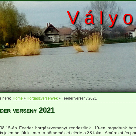
V á l y o
e here:
Home
>
Horgászversenyek
> Feeder verseny 2021
der verseny 2021
08.15-én Feeder horgászversenyt rendeztünk. 19-en ragadtunk bot
 is jelenthetjük ki, mert a hőmerséklet elérte a 38 fokot. Amúrokat és p