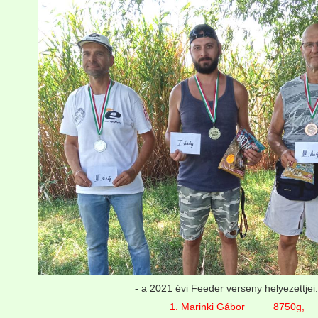
- a 2021 évi Feeder verseny helyezettjei:
1. Marinki Gábor 8750g,