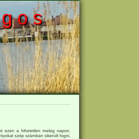
 g o s
ot ezen a hihetetlen meleg napon.
ontyokat szép számban sikerült fogni,