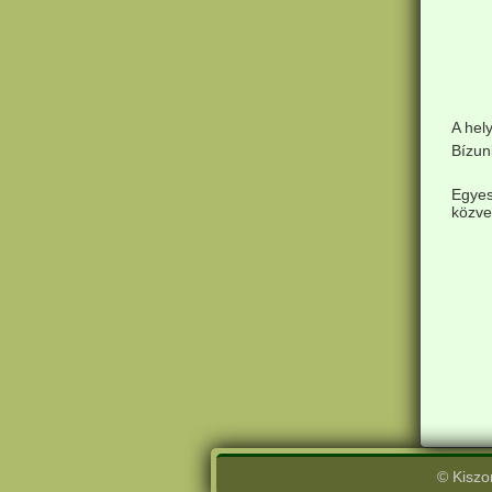
A hel
Bízun
Egye
közve
© Kiszo