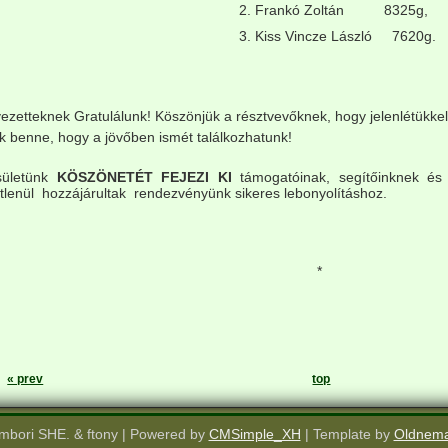
2. Frankó Zoltán 8325g,
3. Kiss Vincze László 7620g.
yezetteknek Gratulálunk! Köszönjük a résztvevőknek, hogy jelenlétükkel
k benne, hogy a jövőben ismét találkozhatunk!
sületünk
KÖSZÖNETÉT FEJEZI KI
támogatóinak, segítőinknek és
tlenül hozzájárultak rendezvényünk sikeres lebonyolításhoz.
*
« prev
top
mbori SHE. & ftony | Powered by
CMSimple_XH
| Template by
Oldnem