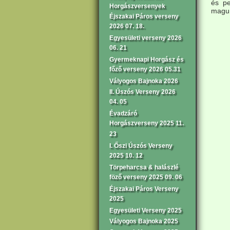
és pe
Horgászversenyek
magun
Éjszakai Páros verseny
2026 07. 18.
Egyesületi verseny 2026
06. 21
Gyermeknapi Horgász és
főző verseny 2026 05.31
Vályogos Bajnoka 2026
II. Úszós Verseny 2026
04. 05
Évadzáró
Horgászverseny 2025 11.
23
I. Őszi Úszós Verseny
2025 10. 12
Törpeharcsa & halászlé
föző verseny 2025 09. 06
Éjszakai Páros Verseny
2025
Egyesületi Verseny 2025
Vályogos Bajnoka 2025