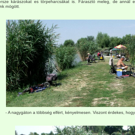
rsze kárászokat es törpeharcsákat is. Fárasztó meleg, de annál 
k mögött.
- A nagygáton a többség elfért, kényelmesen. Viszont érdekes, hogy ké