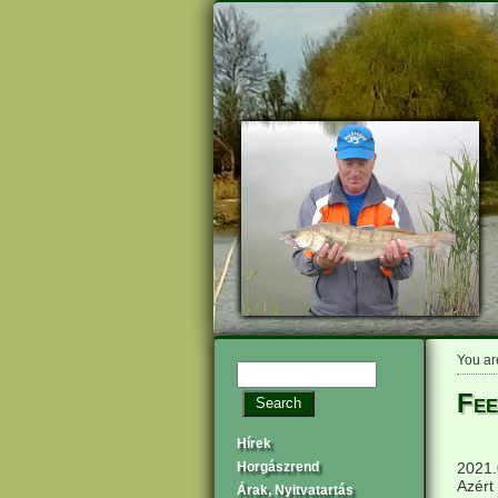
You ar
Fee
Hírek
2021.
Horgászrend
Azért
Árak, Nyitvatartás