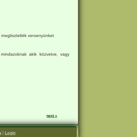
 megtisztelték versenyünket.
 mindazoknak akik közvetve, vagy
next »
a
|
Login