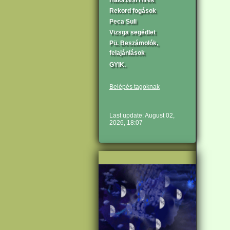
Halőrzési Hírek
Rekord fogások
Peca Suli
Vizsga segédlet
Pü. Beszámolók,
felajánlások
GYIK.
Belépés tagoknak
Last update: August 02,
2026, 18:07