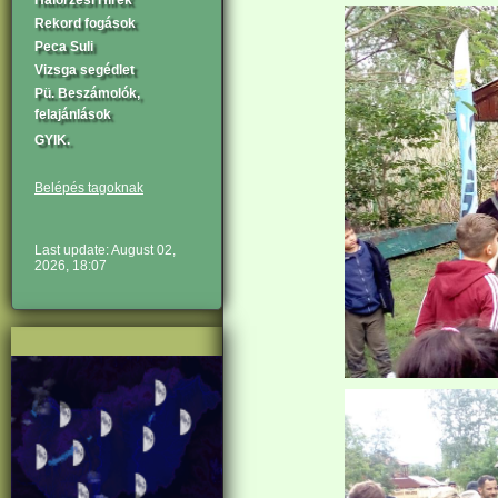
Halőrzési Hírek
Rekord fogások
Peca Suli
Vizsga segédlet
Pü. Beszámolók,
felajánlások
GYIK.
Belépés tagoknak
Last update: August 02,
2026, 18:07