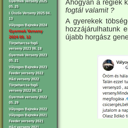
Ahogyan a régiek 
Gyermek Verseny 2025
05. 25
fogtál valamit ?
I. Úszós Verseny 2025 04.
13
A gyerekek töbségé
Vályogos Bajnoka 2024
hozzájárulhatunk 
Gyermek Verseny
újabb horgász gene
2024 05. 12
Törpeharcsa fogó
verseny 2023 06. 18
Gyermek Verseny 2023
05. 21
Vályogos Bajnoka 2023
Feeder verseny 2022
Házi verseny 2022
Törpeharcsa fogó
verseny 2022 06. 19
Gyermek verseny 2022
05. 29
Vályogos Bajnoka 2022
Vályogos Bajnoka 2021
Feeder verseny 2021
Házi verseny 2021