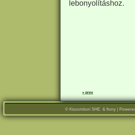
lebonyolításhoz.
« prev
© Kiszombori SHE. & ftony | Powere