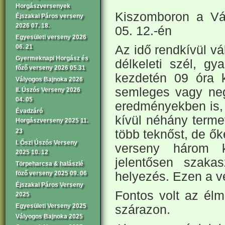
Horgászversenyek
Kiszomboron a Vá
Éjszakai Páros verseny
2026 07. 18.
05. 12.-én
Egyesületi verseny 2026
Az idő rendkívül vá
06. 21
Gyermeknapi Horgász és
délkeleti szél, gy
főző verseny 2026 05.31
kezdetén 09 óra 
Vályogos Bajnoka 2026
semleges vagy neg
II. Úszós Verseny 2026
04. 05
eredményekben is, 
Évadzáró
kívül néhány termet
Horgászverseny 2025 11.
több teknőst, de ő
23
I. Őszi Úszós Verseny
verseny három ko
2025 10. 12
jelentősen szakas
Törpeharcsa & halászlé
helyezés. Ezen a v
föző verseny 2025 09. 06
Éjszakai Páros Verseny
Fontos volt az élm
2025
Egyesületi Verseny 2025
szárazon.
Vályogos Bajnoka 2025