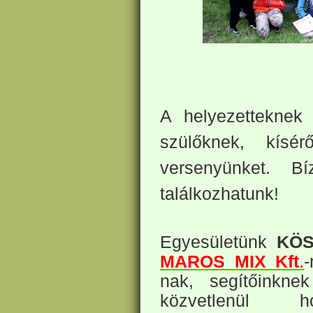
A helyezetteknek 
szülőknek, kísér
versenyünket. 
találkozhatunk!
Egyesületünk
KÖS
MAROS MIX Kft
.
nak,
segítőinknek
közvetlenül ho