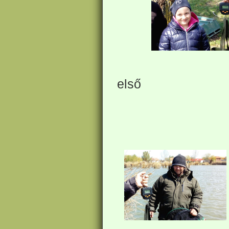
a ha
első és a ne