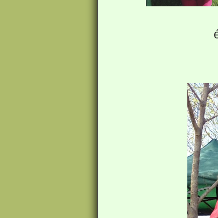
a h
és a má