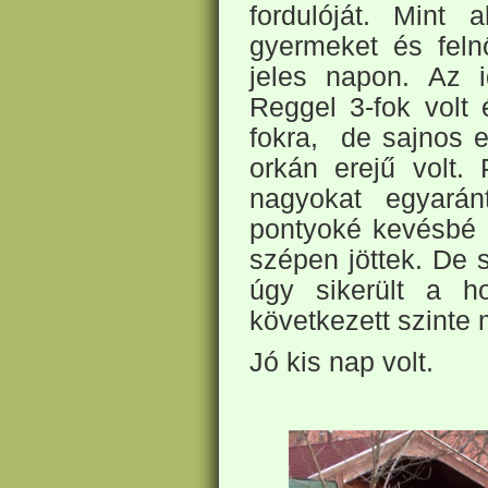
fordulóját. Mint 
gyermeket és feln
jeles napon. Az i
Reggel 3-fok volt 
fokra, de sajnos e
orkán erejű volt. 
nagyokat egyará
pontyoké kevésbé 
szépen jöttek. De 
úgy sikerült a 
következett szinte 
Jó kis nap volt.