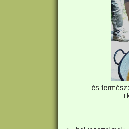
- és termész
+