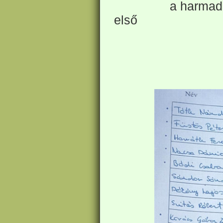
a ha
első és a 