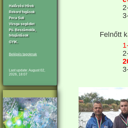
2
Halőrzési Hírek
Rekord fogások
3
Peca Suli
Vizsga segédlet
Pü. Beszámolók,
Felnőtt 
felajánlások
GYIK.
1
2
Belépés tagoknak
2
3
Last update: August 02,
2026, 18:07