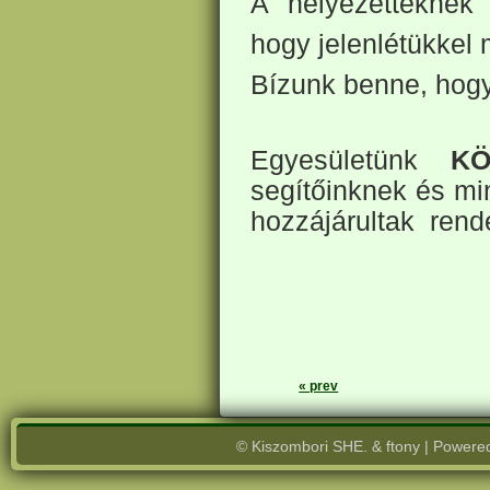
A helyezetteknek 
hogy jelenlétükkel 
Bízunk benne, hogy
Egyesületünk
K
segítőinknek és mi
hozzájárultak rend
« prev
© Kiszombori SHE. & ftony | Powere