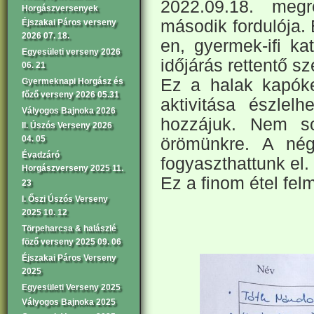
2022.09.18. meg
Horgászversenyek
második fordulója. 
Éjszakai Páros verseny
2026 07. 18.
en, gyermek-ifi ka
Egyesületi verseny 2026
időjárás rettentő sz
06. 21
Ez a halak kapóke
Gyermeknapi Horgász és
főző verseny 2026 05.31
aktivitása észlel
Vályogos Bajnoka 2026
hozzájuk. Nem s
II. Úszós Verseny 2026
04. 05
örömünkre. A né
Évadzáró
fogyaszthattunk el.
Horgászverseny 2025 11.
Ez a finom étel felm
23
I. Őszi Úszós Verseny
2025 10. 12
Törpeharcsa & halászlé
föző verseny 2025 09. 06
Éjszakai Páros Verseny
2025
Egyesületi Verseny 2025
Vályogos Bajnoka 2025