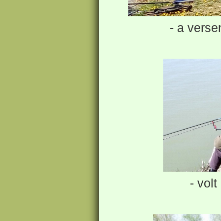
- a vers
- volt