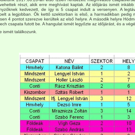
vehettek részt, akik erre meghívást kaptak. Az időjárás ismét ink
nyzőknek kedvezett, de így is 5 csapat indult a versenyen. A legtá
pelt a legjobban. Ők kettő szektorban is első, a harmadikban pedig m
sen 4 pontot szerezve kerültek az első helyre. A második helyre Hód
ech csapata futott be. A hangulat ismét legyőzte az időjárást, és a végér
e ismét találkozunk.