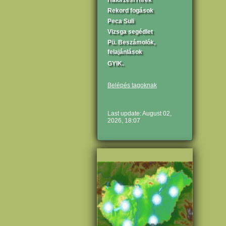
Halőrzési Hírek
Rekord fogások
Peca Suli
Vizsga segédlet
Pü. Beszámolók,
felajánlások
GYIK.
Belépés tagoknak
Last update: August 02,
2026, 18:07