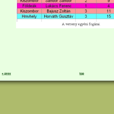
« prev
top