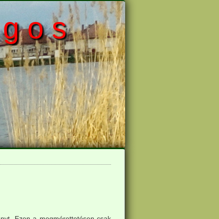
 g o s
enyt. Ezen a megmérettetésen csak