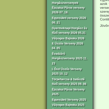
Horgászversenyek
azok 
verse
Éjszakai Páros verseny
szere
2026 07. 18.
össze
Egyesületi verseny 2026
Contit
06. 21
Jövőr
Gyermeknapi Horgász és
főző verseny 2026 05.31
Vályogos Bajnoka 2026
II. Úszós Verseny 2026
04. 05
Évadzáró
Horgászverseny 2025 11.
23
I. Őszi Úszós Verseny
2025 10. 12
Törpeharcsa & halászlé
föző verseny 2025 09. 06
Éjszakai Páros Verseny
2025
Egyesületi Verseny 2025
Vályogos Bajnoka 2025