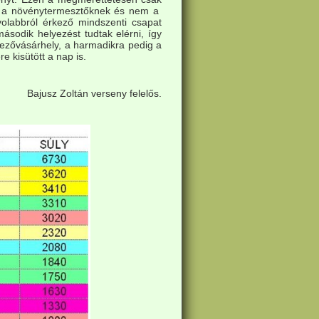
ább a növénytermesztőknek és nem a
volabbról érkező mindszenti csapat
ásodik helyezést tudtak elérni, így
mezővásárhely, a harmadikra pedig a
e kisütött a nap is.
Bajusz Zoltán verseny felelős.