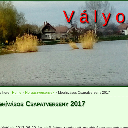
V á l y o
e here:
Home
>
Horgászversenyek
> Meghívásos Csapatverseny 2017
hívásos Csapatverseny 2017
ületünk 2017.06.20-án első ízben rendezett meghívásos csapatvers