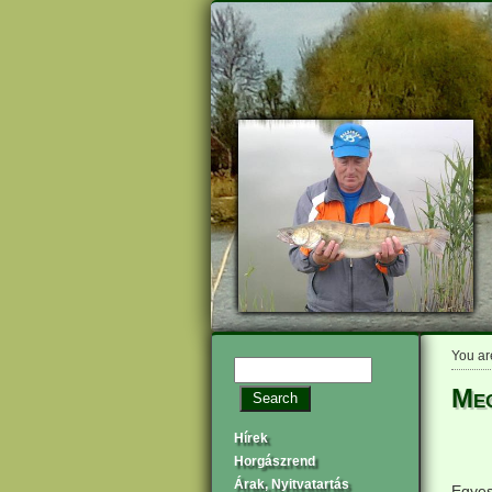
You ar
Meg
Hírek
Horgászrend
Árak, Nyitvatartás
Egyes