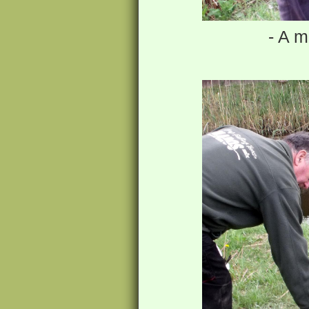
- A m