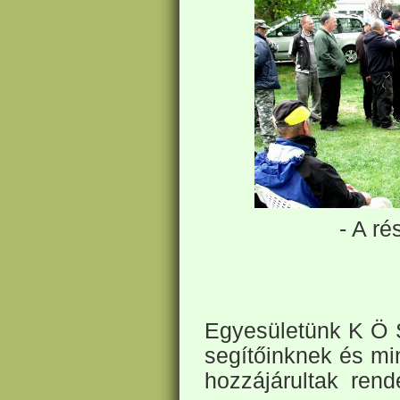
- A ré
Egyesületünk
K Ö 
segítőinknek és mi
hozzájárultak rend