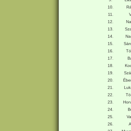
10.
Rá
11.
12.
Na
13.
Sz
14.
Na
15.
Sán
16.
Tó
17.
B
18.
Ko
19.
Szá
20.
Éber
21.
Luk
22.
Tö
23.
Hor
24.
B
25.
Va
26.
A