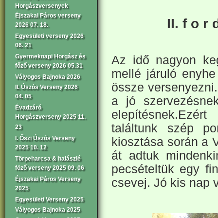
Horgászversenyek
Éjszakai Páros verseny
II. f o r 
2026 07. 18.
Egyesületi verseny 2026
06. 21
Gyermeknapi Horgász és
Az idő nagyon ke
főző verseny 2026 05.31
mellé járuló enyhe
Vályogos Bajnoka 2026
össze versenyezni.
II. Úszós Verseny 2026
04. 05
a jó szervezésne
Évadzáró
elepítésnek.Ezé
Horgászverseny 2025 11.
találtunk szép po
23
I. Őszi Úszós Verseny
kiosztása során a 
2025 10. 12
át adtuk mindenk
Törpeharcsa & halászlé
pecsételtük egy fi
föző verseny 2025 09. 06
Éjszakai Páros Verseny
csevej. Jó kis nap 
2025
Egyesületi Verseny 2025
Vályogos Bajnoka 2025