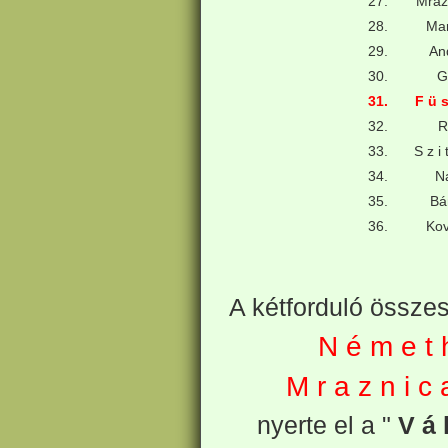
27.
Mraz
28.
Mar
29.
An
30.
G
31.
F ü s
32.
R
33.
S z i
34.
N
35.
Bá
36.
Kov
A kétforduló összes
N é m e t
M r a z n i 
nyerte el a "
V á 