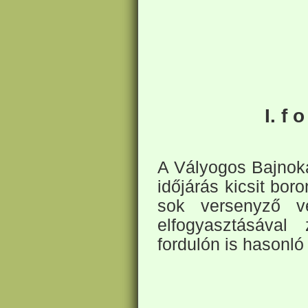
I. f o
A Vályogos Bajnoka
időjárás kicsit bor
sok versenyző v
elfogyasztásával
fordulón is hasonl