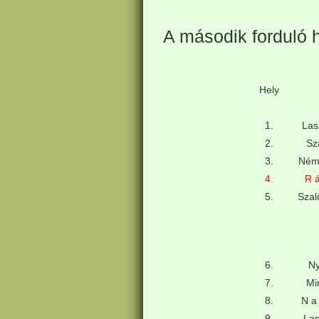
A második forduló 
Hely
1.
Las
2.
Sz
3.
Ném
4.
R 
5.
Szal
6.
Ny
7.
Mi
8.
N a
9.
La