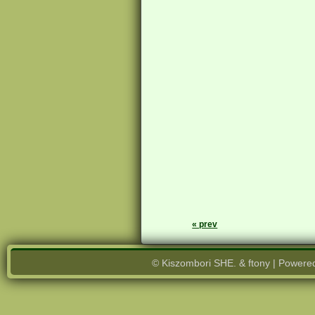
« prev
© Kiszombori SHE. & ftony | Powere