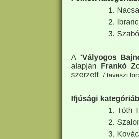
1. Nacsa
2. Ibran
3. Szabó
A "
Vályogos Baj
alapján
Frankó Zo
szerzett
/ tavaszi for
Ifjúsági kategóriá
1. Tóth 
2. Szalo
3. Kovác