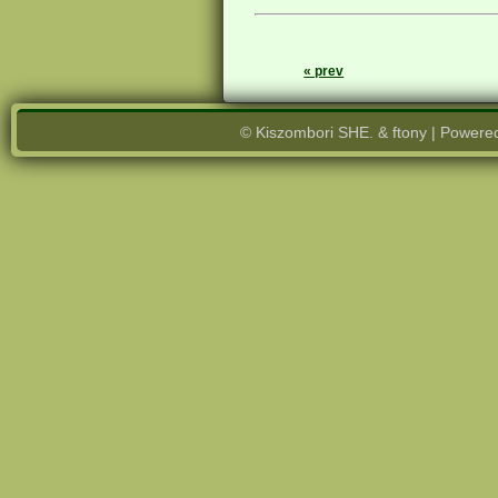
« prev
© Kiszombori SHE. & ftony | Powere