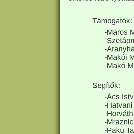
Támogatók:
-Maros M
-Szetáp
-Aranyha
-Makói 
-Makó Mu
Segítők:
-Ács Ist
-Hatvani
-Horváth
-Mraznic
-Paku T