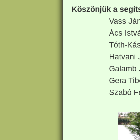
Köszönjük a segít
Vass Já
Ács Istv
Tóth-Ká
Hatvani 
Galamb 
Gera Tib
Szabó F