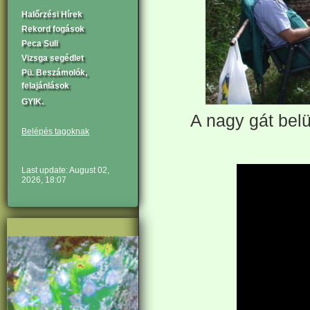
Halőrzési Hírek
Rekord fogások
Peca Suli
Vizsga segédlet
Pü. Beszámolók,
felajánlások
GYIK.
A nagy gát belül
Belépés tagoknak
Last update: August 02,
2026, 18:07