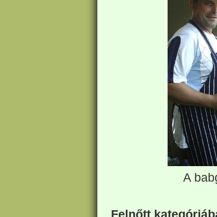
A babg
Felnőtt kategóriáb