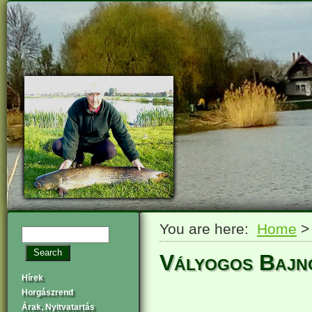
You are here:
Home
Vályogos Bajn
Hírek
Horgászrend
Árak, Nyitvatartás