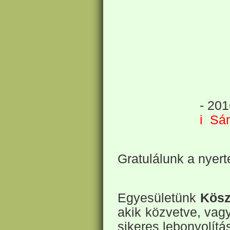
- 20
i Sá
Gratulálunk a nyert
Egyesületünk
Kösz
akik közvetve, vag
sikeres lebonyolítá