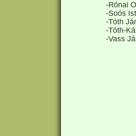
-Rónai O
-Soós Is
-Tóth Já
-Tóth-K
-Vass J