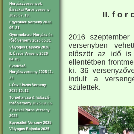
Horgászversenyek
Éjszakai Páros verseny
II. f o r 
2026 07. 18.
Egyesületi verseny 2026
06. 21
Gyermeknapi Horgász és
2016 szeptember 1
főző verseny 2026 05.31
versenyben vehet
Vályogos Bajnoka 2026
először az idő is
II. Úszós Verseny 2026
04. 05
ellentétben frontm
Évadzáró
ki. 36 versenyzővel
Horgászverseny 2025 11.
indult a versen
23
I. Őszi Úszós Verseny
születtek.
2025 10. 12
Törpeharcsa & halászlé
föző verseny 2025 09. 06
Éjszakai Páros Verseny
2025
Egyesületi Verseny 2025
Vályogos Bajnoka 2025